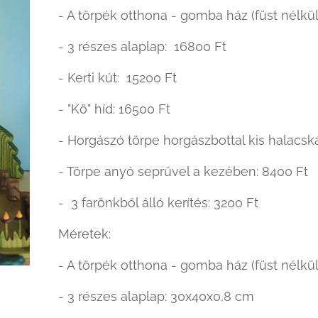
- A törpék otthona - gomba ház (füst nélkül
- 3 részes alaplap: 16800 Ft
- Kerti kút: 15200 Ft
- "Kő" híd: 16500 Ft
- Horgászó törpe horgászbottal kis halacsk
- Törpe anyó seprűvel a kezében: 8400 Ft
- 3 farönkből álló kerítés: 3200 Ft
Méretek:
- A törpék otthona - gomba ház (füst nélkül
- 3 részes alaplap: 30x40x0,8 cm