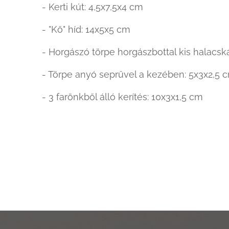
- Kerti kút: 4,5x7,5x4 cm
- "Kő" híd: 14x5x5 cm
- Horgászó törpe horgászbottal kis halacsk
- Törpe anyó seprűvel a kezében: 5x3x2,5 
- 3 farönkből álló kerítés: 10x3x1,5 cm