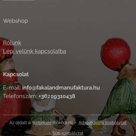
Webshop
Rólunk
Lépj velünk kapcsolatba
Kapcsolat
E-mail:
info@fakalandmanufaktura.hu
Telefonszám:
+36209310438
Az oldalt a
Webnode
működteti
Adatvédelmi szabályzat
Süti-szabályzat