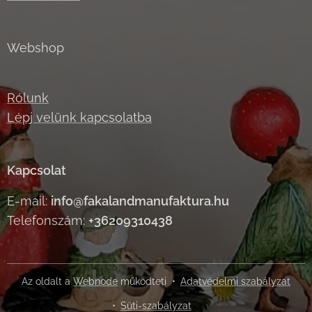
Webshop
Rólunk
Lépj velünk kapcsolatba
Kapcsolat
E-mail:
info@fakalandmanufaktura.hu
Telefonszám:
+36209310438
Az oldalt a
Webnode
működteti
Adatvédelmi szabályzat
Süti-szabályzat