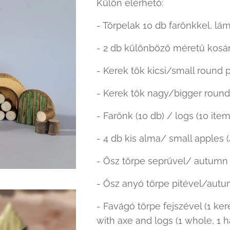
Külön elérhető:
- Törpelak 10 db farönkkel, lá
- 2 db különböző méretű kosár 
- Kerek tök kicsi/small round 
- Kerek tök nagy/bigger roun
- Farönk (10 db) / logs (10 item
- 4 db kis alma/ small apples (
- Ősz törpe seprűvel/ autumn 
- Ősz anyó törpe pitével/autu
- Favágó törpe fejszével (1 ke
with axe and logs (1 whole, 1 ha