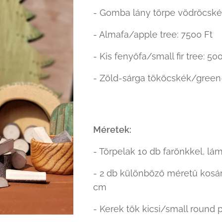
- Gomba lány törpe vödröcské
- Almafa/apple tree: 7500 Ft
- Kis fenyőfa/small fir tree: 50
- Zöld-sárga tököcskék/green-
Méretek:
- Törpelak 10 db farönkkel, l
- 2 db különböző méretű kosár /
cm
- Kerek tök kicsi/small round