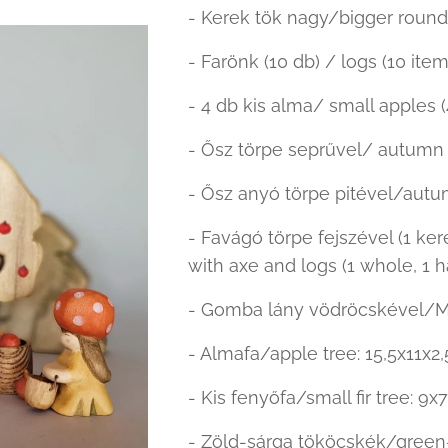
- Kerek tök nagy/bigger roun
- Farönk (10 db) / logs (10 item
- 4 db kis alma/ small apples (
- Ősz törpe seprűvel/ autumn
- Ősz anyó törpe pitével/autum
- Favágó törpe fejszével (1 ke
with axe and logs (1 whole, 1 ha
- Gomba lány vödröcskével/Mu
- Almafa/apple tree: 15,5x11x2
- Kis fenyőfa/small fir tree: 9x
- Zöld-sárga tököcskék/green-